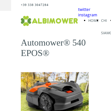
+39 338 3047284
twitter
instagram
HOME
CHI
SIAM
Automower® 540
EPOS®