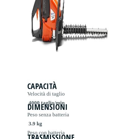
CAPACITÀ
Velocità di taglio
4000 taglio/min
DIMENSIONI
Peso senza batteria
3.9 kg
Peso con batteria
TRASMISSIONE