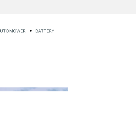
AUTOMOWER
BATTERY
Piccoli
MOTOSEGHE
giardini
BATTERY
(fino a
120I
600 m²)
340I
Aspire R4
535I XP
305
T535I XP
305E
540I XP
Nera
T540I XP
405XE
DECESPUGLIATORI
Nera
BATTERY
Giardini
115IL