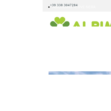
+39 338 3047284
Automower 410VE NERA