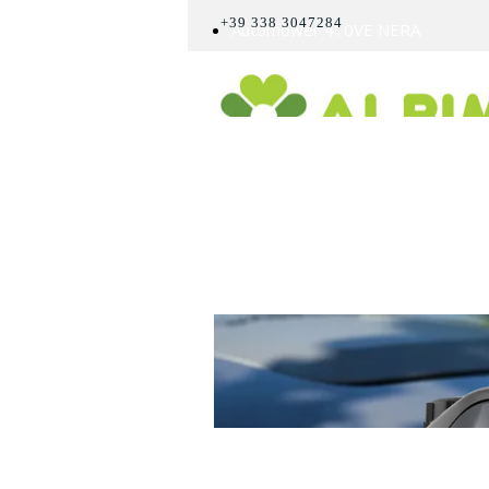
+39 338 3047284
Automower 410VE NERA