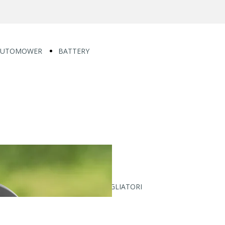
AUTOMOWER
BATTERY
Piccoli
MOTOSEGHE
giardini
BATTERY
(fino a
120I
600 m²)
340I
Aspire R4
535I XP
305
T535I XP
305E
540I XP
Nera
T540I XP
405XE
DECESPUGLIATORI
Nera
BATTERY
Giardini
115IL