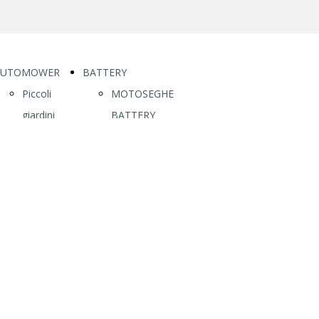
AUTOMOWER
BATTERY
Piccoli
MOTOSEGHE
giardini
BATTERY
(fino a
120I
600 m²)
340I
Aspire R4
535I XP
305
T535I XP
305E
540I XP
Nera
T540I XP
405XE
DECESPUGLIATORI
Nera
BATTERY
Giardini
115IL