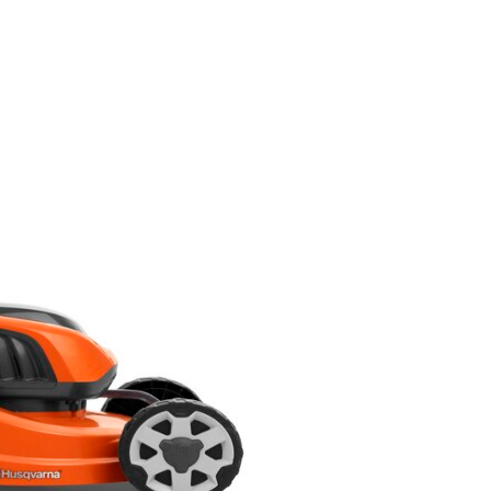
medi (600
520ILX
– 1500
520IRX
m²)
325ILK
308V
535IRX
310
535IRXT
MARK II
TAGLIASIEPI
310E
BATTERY
Nera
115IHD45
312V
520IHD70
315
520IHD60
MARK II
520IHE3
410XE
520IHT4
Nera
536LIHD70X
410VE
120ITK4-H
Nera
SOFFIATORI