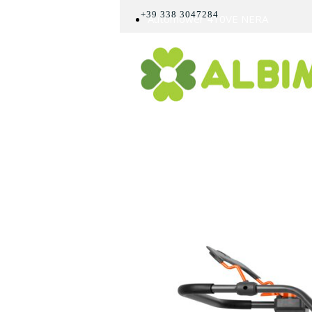
+39 338 3047284
Automower 410VE NERA